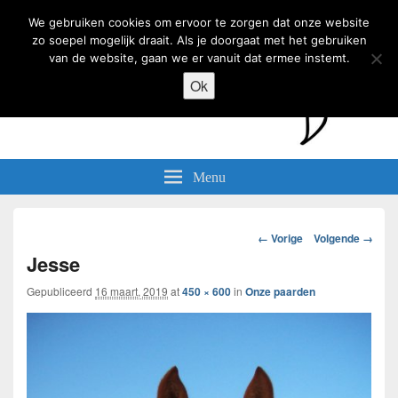
We gebruiken cookies om ervoor te zorgen dat onze website
zo soepel mogelijk draait. Als je doorgaat met het gebruiken
van de website, gaan we er vanuit dat ermee instemt.
Ok
De Blauwe Kneppel
Paardenbelevingscentrum De Blauwe Kneppel
Menu
Afbeeldingsnavigatie
← Vorige
Volgende →
Jesse
Gepubliceerd
16 maart, 2019
at
450 × 600
in
Onze paarden